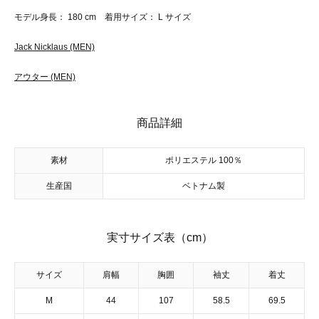
モデル身長： 180 cm 着用サイズ： L サイズ
Jack Nicklaus (MEN)
アウター (MEN)
商品詳細
素材
ポリエステル 100％
生産国
ベトナム製
実寸サイズ表（cm）
サイズ
肩幅
胸囲
袖丈
着丈
M
44
107
58.5
69.5