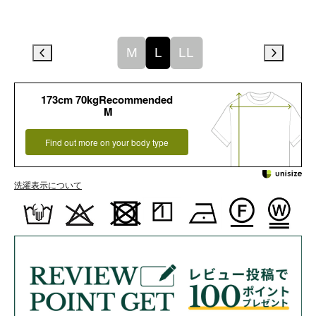
M
L
LL
173cm 70kgRecommended
M
Find out more on your body type
洗濯表示について