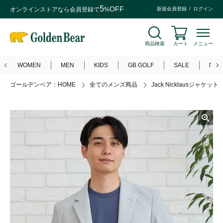
5
OFF
オンラインストアなら
会員登録
で
%
新規会員登録
ログイン
商品検索
カート
メニュー
WOMEN
MEN
KIDS
GB GOLF
SALE
NEW
ゴールデンベア：HOME
全てのメンズ商品
Jack Nicklausジャケット