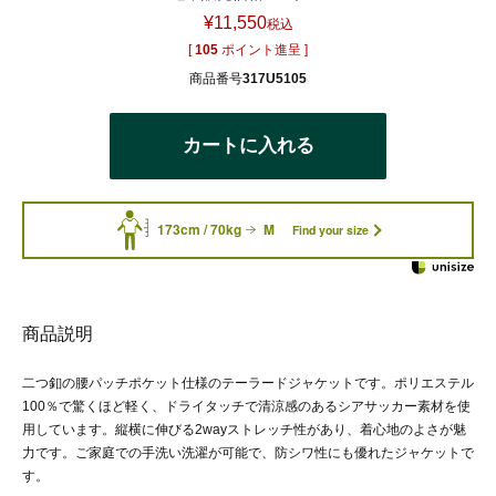
¥
11,550
税込
[
105
ポイント進呈 ]
商品番号
317U5105
カートに入れる
173cm / 70kg
M
Find your size
商品説明
二つ釦の腰パッチポケット仕様のテーラードジャケットです。ポリエステル
100％で驚くほど軽く、ドライタッチで清涼感のあるシアサッカー素材を使
用しています。縦横に伸びる2wayストレッチ性があり、着心地のよさが魅
力です。ご家庭での手洗い洗濯が可能で、防シワ性にも優れたジャケットで
す。