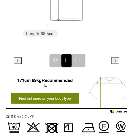
Length
68.5cm
M
L
LL
171cm 69kgRecommended
L
Find out more on your body type
洗濯表示について