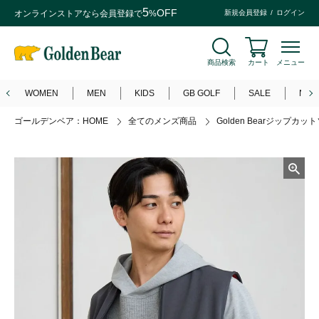
5
OFF
オンラインストアなら
会員登録
で
%
新規会員登録
ログイン
商品検索
カート
メニュー
WOMEN
MEN
KIDS
GB GOLF
SALE
NEW
ゴールデンベア：HOME
全てのメンズ商品
Golden Bearジップカ