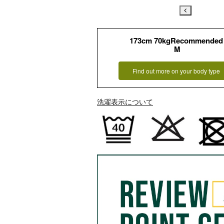
173cm 70kgRecommended
M
Find out more on your body type
洗濯表示について