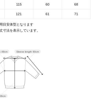
115
60
68
121
61
71
用目安体型となります
丈寸法を表示しています。
Sleeve length
60cm
h
49cm
68cm