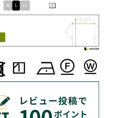
M
L
LL