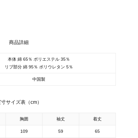
商品詳細
本体 綿 65％ ポリエステル 35％
リブ部分 綿 95％ ポリウレタン 5％
中国製
実寸サイズ表（cm）
胸囲
袖丈
着丈
109
59
65