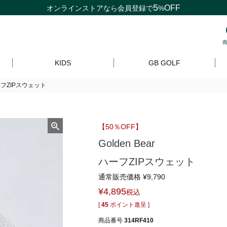
5
OFF
オンラインストアなら
会員登録
で
%
KIDS
GB GOLF
ハーフZIPスウェット
【50％OFF】
Golden Bear
ハーフZIPスウェット
通常販売価格
¥
9,790
¥
4,895
税込
[
45
ポイント進呈 ]
商品番号
314RF410