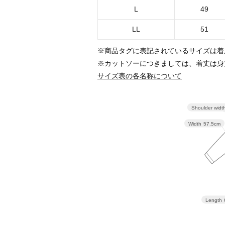
L
49
LL
51
※商品タグに表記されているサイズは着
※カットソーにつきましては、着丈は身
サイズ表の各名称について
Shoulder widt
Width
57.5cm
Length