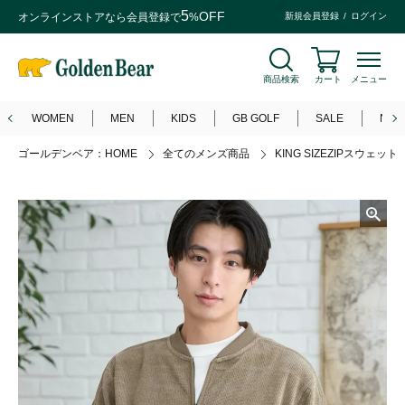
5
OFF
オンラインストアなら
会員登録
で
%
新規会員登録
ログイン
商品検索
カート
メニュー
WOMEN
MEN
KIDS
GB GOLF
SALE
NEW
ゴールデンベア：HOME
全てのメンズ商品
KING SIZEZIPスウェット