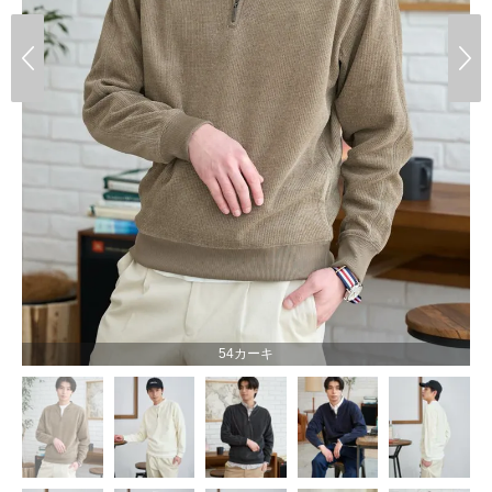
54カーキ