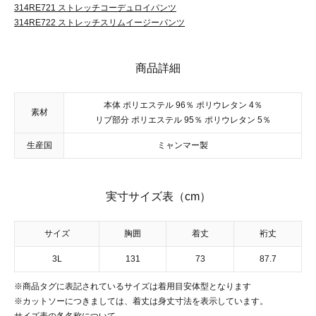
314RE721 ストレッチコーデュロイパンツ
314RE722 ストレッチスリムイージーパンツ
商品詳細
本体 ポリエステル 96％ ポリウレタン 4％
素材
リブ部分 ポリエステル 95％ ポリウレタン 5％
生産国
ミャンマー製
実寸サイズ表（cm）
サイズ
胸囲
着丈
裄丈
3L
131
73
87.7
※商品タグに表記されているサイズは着用目安体型となります
※カットソーにつきましては、着丈は身丈寸法を表示しています。