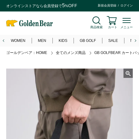
5
OFF
オンラインストアなら
会員登録
で
%
新規会員登録
ログイン
商品検索
カート
メニュー
WOMEN
MEN
KIDS
GB GOLF
SALE
NEW
ゴールデンベア：HOME
全てのメンズ商品
GB GOLFBEAR カートバ