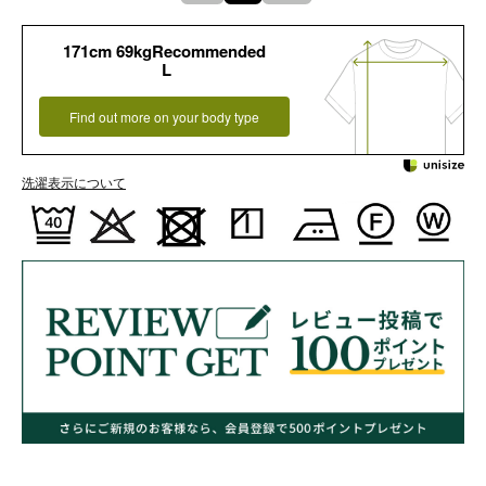
171cm 69kgRecommended
L
Find out more on your body type
洗濯表示について