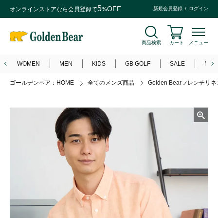
5
OFF
オンラインストアなら
会員登録
で
%
新規会員登録
ログイン
商品検索
カート
メニュー
WOMEN
MEN
KIDS
GB GOLF
SALE
NEW
ゴールデンベア：HOME
全てのメンズ商品
Golden Bearフレンチ