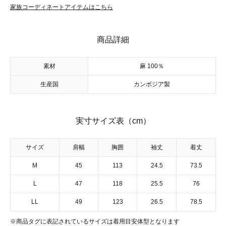
家族コーディネートアイテムはこちら
商品詳細
素材
麻 100％
生産国
カンボジア製
実寸サイズ表（cm）
サイズ
肩幅
胸囲
袖丈
着丈
M
45
113
24.5
73.5
L
47
118
25.5
76
LL
49
123
26.5
78.5
※商品タグに表記されているサイズは着用目安体型となります