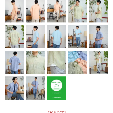
【30％OFF】