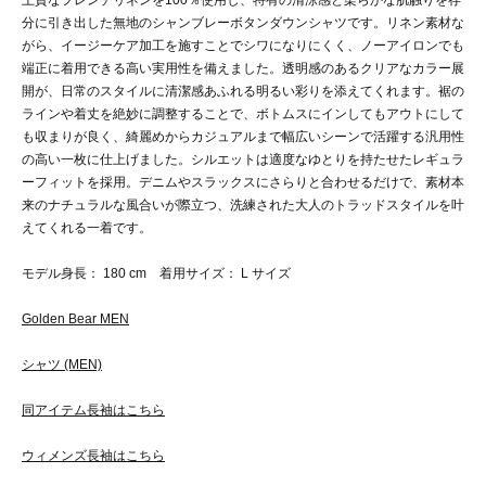
上質なフレンチリネンを100％使用し、特有の清涼感と柔らかな肌触りを存
分に引き出した無地のシャンブレーボタンダウンシャツです。リネン素材な
がら、イージーケア加工を施すことでシワになりにくく、ノーアイロンでも
端正に着用できる高い実用性を備えました。透明感のあるクリアなカラー展
開が、日常のスタイルに清潔感あふれる明るい彩りを添えてくれます。裾の
ラインや着丈を絶妙に調整することで、ボトムスにインしてもアウトにして
も収まりが良く、綺麗めからカジュアルまで幅広いシーンで活躍する汎用性
の高い一枚に仕上げました。シルエットは適度なゆとりを持たせたレギュラ
ーフィットを採用。デニムやスラックスにさらりと合わせるだけで、素材本
来のナチュラルな風合いが際立つ、洗練された大人のトラッドスタイルを叶
えてくれる一着です。
モデル身長： 180 cm 着用サイズ： L サイズ
Golden Bear MEN
シャツ (MEN)
同アイテム長袖はこちら
ウィメンズ長袖はこちら