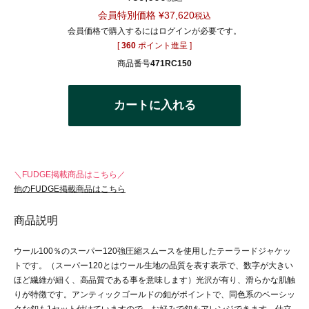
会員特別価格
¥
37,620
税込
会員価格で購入するにはログインが必要です。
[
360
ポイント進呈 ]
商品番号
471RC150
カートに入れる
＼FUDGE掲載商品はこちら／
他のFUDGE掲載商品はこちら
商品説明
ウール100％のスーパー120強圧縮スムースを使用したテーラードジャケッ
トです。（スーパー120とはウール生地の品質を表す表示で、数字が大きい
ほど繊維が細く、高品質である事を意味します）光沢が有り、滑らかな肌触
りが特徴です。アンティックゴールドの釦がポイントで、同色系のベーシッ
クな釦も1セット付けていますので、お好みで釦をアレンジできます。仕立