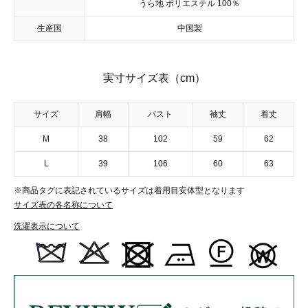
うら地 ポリエステル 100％
生産国
中国製
実寸サイズ表（cm）
サイズ
肩幅
バスト
袖丈
着丈
M
38
102
59
62
L
39
106
60
63
※商品タグに表記されているサイズは着用目安体型となります
サイズ表の各名称について
洗濯表示について