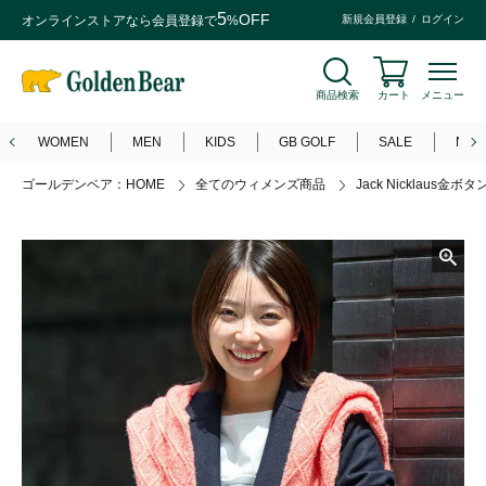
5
OFF
オンラインストアなら
会員登録
で
%
新規会員登録
ログイン
商品検索
カート
メニュー
WOMEN
MEN
KIDS
GB GOLF
SALE
NEW
ゴールデンベア：HOME
全てのウィメンズ商品
Jack Nicklaus金