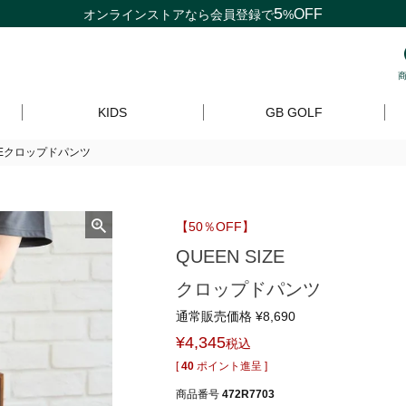
5
OFF
オンラインストアなら
会員登録
で
%
KIDS
GB GOLF
IZEクロップドパンツ
【50％OFF】
QUEEN SIZE
クロップドパンツ
通常販売価格
¥
8,690
¥
4,345
税込
[
40
ポイント進呈 ]
商品番号
472R7703