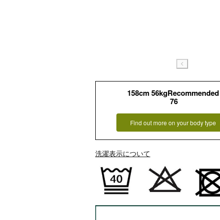
158cm 56kgRecommended
76
Find out more on your body type
洗濯表示について