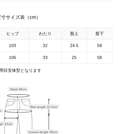
実寸サイズ表（cm）
ヒップ
わたり
股上
股下
103
32
24.5
58
106
33
25
58
用目安体型となります
Waist
86cm
Rise length
24.5cm
m
igh
32cm
Inseam length
58cm