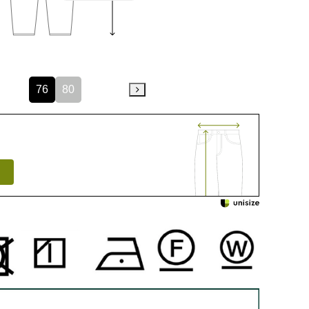
76
80