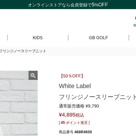
5
OFF
オンラインストアなら
会員登録
で
%
KIDS
GB GOLF
abelフリンジノースリーブニット
【50％OFF】
White Label
フリンジノースリーブニッ
通常販売価格
¥
9,790
¥
4,895
税込
[
45
ポイント進呈 ]
商品番号
468R4650