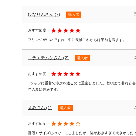
ひなりん
7
購入者
フリンジがいいですね。中に長袖これからは半袖を着ます。
エチエチムシ
2
購入者
Tシャツに重着で冷房を遮るのに重宝しました。秋頃まで着れと
年の夏に最適です。
えみ
1
購入者
普段ＬサイズなのでＬにしましたが、脇があきすぎて大きかった