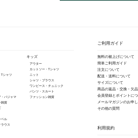
ご利用ガイド
キッズ
無料の裾上げについて
簡単ご利用ガイド
アウター
カットソー・Tシャツ
注文について
・Tシャツ
ニット
配送・送料について
シャツ・ブラウス
サイズについて
ワンピース・チュニック
商品の返品・交換・欠品
パンツ・スカート
会員登録とポイントにつ
ア・パジャマ
ファッション雑貨
メールマガジンのお申し
ン雑貨
ズ
その他の質問
ーベル
クラウス
利用規約