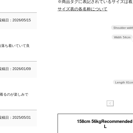
※商品タグに表記されているサイズは着
サイズ表の各名称について
投稿日
2026/05/15
Shoulder widt
Width
54cm
は落ち着いていて良
投稿日
2026/01/09
Length
61c
て着るのが楽しみで
投稿日
2025/05/31
158cm 56kgRecommended
L