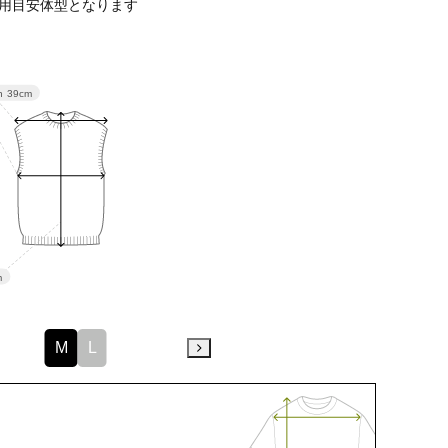
用目安体型となります
h
39cm
m
M
L