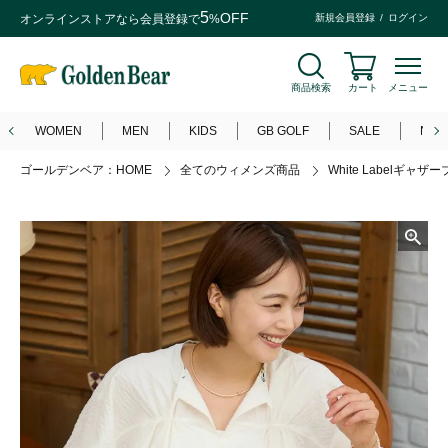
5
OFF
オンラインストアなら
会員登録
で
%
新規会員登録
ログイン
商品検索
カート
メニュー
WOMEN
MEN
KIDS
GB GOLF
SALE
NEW
ゴールデンベア：HOME
全てのウィメンズ商品
White Labelギャザ