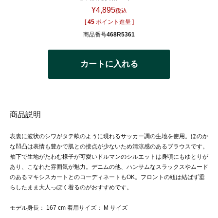
¥
4,895
税込
[
45
ポイント進呈 ]
商品番号
468R5361
カートに入れる
商品説明
表裏に波状のシワがタテ畝のように現れるサッカー調の生地を使用。ほのか
な凹凸は表情も豊かで肌との接点が少ないため清涼感のあるブラウスです。
袖下で生地がたわむ様子が可愛いドルマンのシルエットは身頃にもゆとりが
あり、こなれた雰囲気が魅力。デニムの他、ハンサムなスラックスやムード
のあるマキシスカートとのコーディネートもOK。フロントの紐は結ばず垂
らしたまま大人っぽく着るのがおすすめです。
モデル身長： 167 cm 着用サイズ： M サイズ