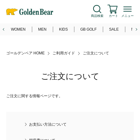
5
OFF
会員登録
でいつでも
%
新規会員登録
ログイン
商品検索
カート
メニュー
WOMEN
MEN
KIDS
GB GOLF
SALE
NEW
ゴールデンベア HOME
ご利用ガイド
ご注文について
ご注文について
ご注文に関する情報ページです。
お支払い方法について