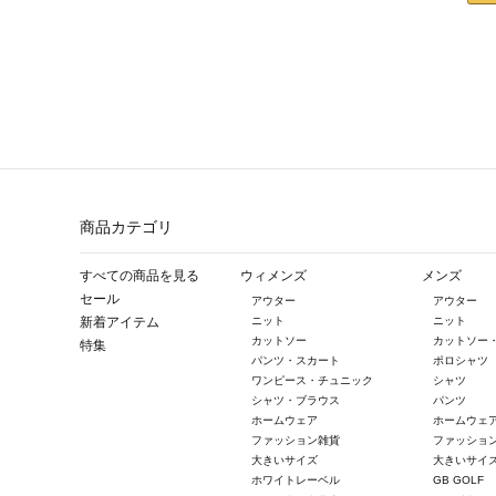
商品カテゴリ
すべての商品を見る
ウィメンズ
メンズ
セール
アウター
アウター
新着アイテム
ニット
ニット
カットソー
カットソー
特集
パンツ・スカート
ポロシャツ
ワンピース・チュニック
シャツ
シャツ・ブラウス
パンツ
ホームウェア
ホームウェ
ファッション雑貨
ファッショ
大きいサイズ
大きいサイ
ホワイトレーベル
GB GOLF