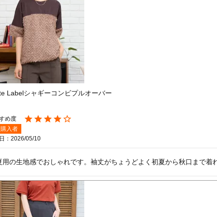
ite Labelシャギーコンビプルオーバー
購入者
日
2026/05/10
夏用の生地感でおしゃれです。袖丈がちょうどよく初夏から秋口まで着