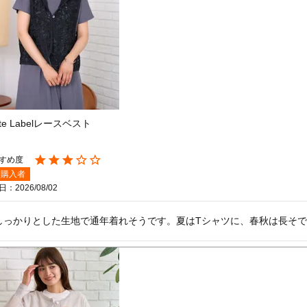
ite Labelレースベスト
購入者
日
2026/08/02
しっかりとした生地で通年着れそうです。夏はTシャツに、春秋は長そで