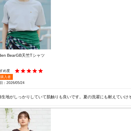
lden BearGB天竺Tシャツ
購入者
日
2026/05/24
綿生地がしっかりしていて肌触りも良いです。夏の洗濯にも耐えていけ