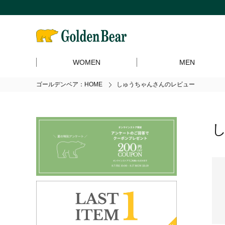
WOMEN
MEN
ゴールデンベア：HOME
しゅうちゃんさんのレビュー