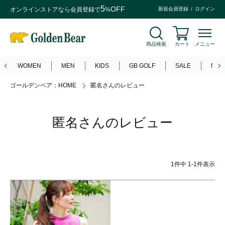
5
OFF
オンラインストアなら
会員登録
で
%
新規会員登録
ログイン
商品検索
カート
メニュー
WOMEN
MEN
KIDS
GB GOLF
SALE
NEW
ゴールデンベア：HOME
匿名さんのレビュー
匿名さんのレビュー
1
件中
1
-
1
件表示