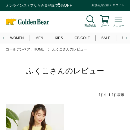
5
OFF
オンラインストアなら
会員登録
で
%
新規会員登録
ログイン
商品検索
カート
メニュー
WOMEN
MEN
KIDS
GB GOLF
SALE
NEW
ゴールデンベア：HOME
ふくこさんのレビュー
ふくこさんのレビュー
1
件中
1
-
1
件表示