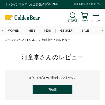
5
OFF
オンラインストアなら
会員登録
で
%
新規会員登録
ログイン
商品検索
カート
メニュー
WOMEN
MEN
KIDS
GB GOLF
SALE
NEW
ゴールデンベア：HOME
河童堂さんのレビュー
河童堂さんのレビュー
まだ、レビューが書かれていません。
再検索