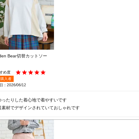
lden Bear切替カットソー
購入者
日
2026/06/12
ゆったりした着心地で着やすいです

異素材でデザインされていておしゃれです