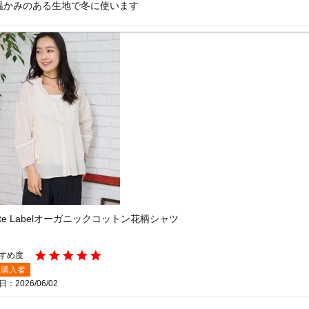
温かみのある生地で冬に使います
ite Labelオーガニックコットン花柄シャツ
購入者
日
2026/06/02