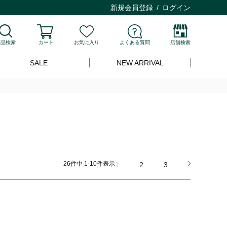
新規会員登録
ログイン
商品検索
カート
お気に入り
よくある質問
店舗検索
SALE
NEW ARRIVAL
26
件中
1
-
10
件表示
1
2
3