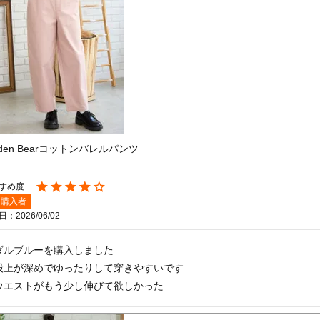
lden Bearコットンバレルパンツ
購入者
日
2026/06/02
ダルブルーを購入しました

股上が深めでゆったりして穿きやすいです

ウエストがもう少し伸びて欲しかった