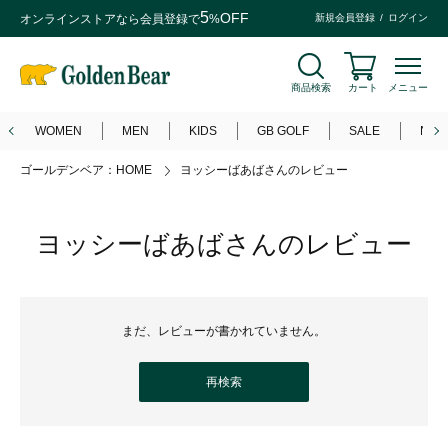
5
OFF
オンラインストアなら
会員登録
で
%
新規会員登録
ログイン
商品検索
カート
メニュー
WOMEN
MEN
KIDS
GB GOLF
SALE
NEW
ゴールデンベア：HOME
ヨッシーばあばさんのレビュー
ヨッシーばあばさんのレビュー
まだ、レビューが書かれていません。
再検索