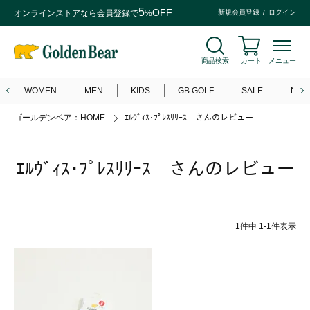
5
OFF
オンラインストアなら
会員登録
で
%
新規会員登録
ログイン
商品検索
カート
メニュー
WOMEN
MEN
KIDS
GB GOLF
SALE
NEW
ゴールデンベア：HOME
ｴﾙｳﾞｨｽ･ﾌﾟﾚｽﾘﾘｰｽ さんのレビュー
ｴﾙｳﾞｨｽ･ﾌﾟﾚｽﾘﾘｰｽ さんのレビュー
1
件中
1
-
1
件表示