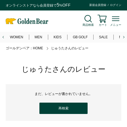
5
OFF
オンラインストアなら
会員登録
で
%
新規会員登録
ログイン
商品検索
カート
メニュー
WOMEN
MEN
KIDS
GB GOLF
SALE
NEW
ゴールデンベア：HOME
じゅうたさんのレビュー
じゅうたさんのレビュー
まだ、レビューが書かれていません。
再検索