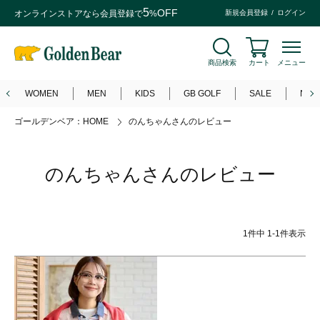
5
OFF
オンラインストアなら
会員登録
で
%
新規会員登録
ログイン
商品検索
カート
メニュー
WOMEN
MEN
KIDS
GB GOLF
SALE
NEW
ゴールデンベア：HOME
のんちゃんさんのレビュー
のんちゃんさんのレビュー
1
件中
1
-
1
件表示