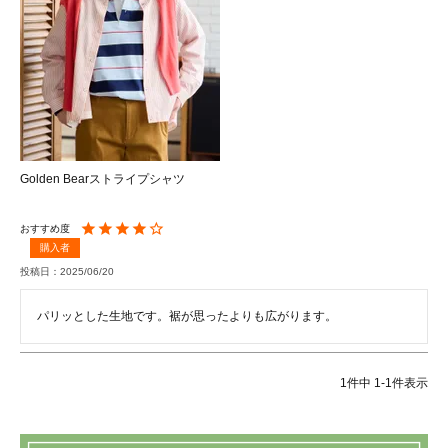
Golden Bearストライプシャツ
購入者
投稿日
2025/06/20
パリッとした生地です。裾が思ったよりも広がります。
1
件中
1
-
1
件表示