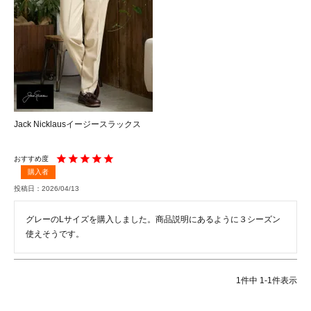
Jack Nicklausイージースラックス
購入者
投稿日
2026/04/13
グレーのLサイズを購入しました。商品説明にあるように３シーズン
1
件中
1
-
1
件表示