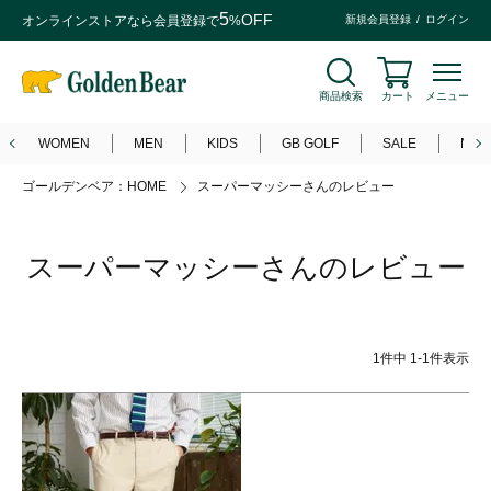
5
OFF
オンラインストアなら
会員登録
で
%
新規会員登録
ログイン
商品検索
カート
メニュー
WOMEN
MEN
KIDS
GB GOLF
SALE
NEW
ゴールデンベア：HOME
スーパーマッシーさんのレビュー
スーパーマッシーさんのレビュー
1
件中
1
-
1
件表示