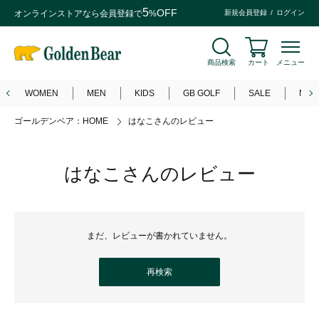
5
OFF
オンラインストアなら
会員登録
で
%
新規会員登録
ログイン
商品検索
カート
メニュー
WOMEN
MEN
KIDS
GB GOLF
SALE
NEW
ゴールデンベア：HOME
はなこさんのレビュー
はなこさんのレビュー
まだ、レビューが書かれていません。
再検索