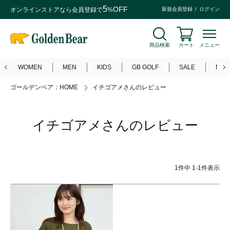
5
OFF
オンラインストアなら
会員登録
で
%
新規会員登録
ログイン
商品検索
カート
メニュー
WOMEN
MEN
KIDS
GB GOLF
SALE
NEW
ゴールデンベア：HOME
イチゴアメさんのレビュー
イチゴアメさんのレビュー
1
件中
1
-
1
件表示