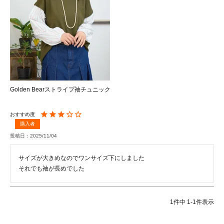
Golden Bearストライプ袖チュニック
購入者
投稿日
2025/11/04
サイズが大きめなのでワンサイズ下にしました

1
件中
1
-
1
件表示