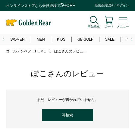
5
OFF
オンラインストアなら
会員登録
で
%
新規会員登録
ログイン
商品検索
カート
メニュー
WOMEN
MEN
KIDS
GB GOLF
SALE
NEW
ゴールデンベア：HOME
ぽこさんのレビュー
ぽこさんのレビュー
まだ、レビューが書かれていません。
再検索