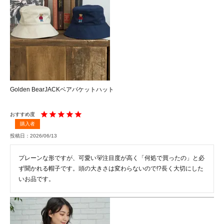
Golden BearJACKベアバケットハット
購入者
投稿日
2026/06/13
プレーンな形ですが、可愛い🐻注目度が高く「何処で買ったの」と必
ず聞かれる帽子です。頭の大きさは変わらないので!?長く大切にした
いお品です。