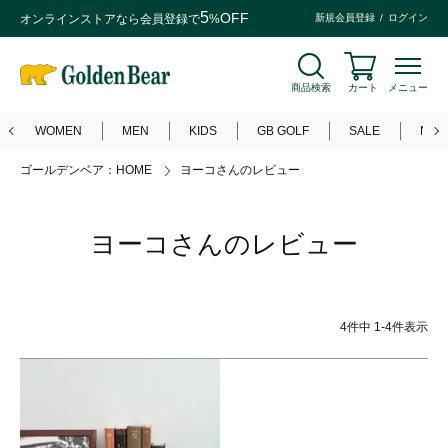
5
OFF
オンラインストアなら
会員登録
で
%
新規会員登録
ログイン
商品検索
カート
メニュー
WOMEN
MEN
KIDS
GB GOLF
SALE
NEW
ゴールデンベア：HOME
ヨーコさんのレビュー
ヨーコさんのレビュー
4
件中
1
-
4
件表示