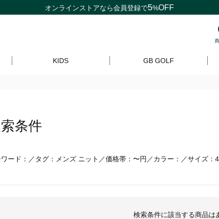
5
OFF
オンラインストアなら
会員登録
で
%
KIDS
GB GOLF
検索条件
ーワード：／タグ：メンズ ニット／価格帯：〜円／カラー：／サイズ：4
検索条件に該当する商品は