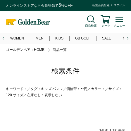
5
OFF
オンラインストアなら
会員登録
で
%
新規会員登録
ログイン
商品検索
カート
メニュー
WOMEN
MEN
KIDS
GB GOLF
SALE
NEW
ゴールデンベア：HOME
商品一覧
検索条件
キーワード：／タグ：キッズ パンツ／価格帯：〜円／カラー：／サイズ：
120 サイズ／在庫なし：表示しない
7
件中
1
-
7
件表示