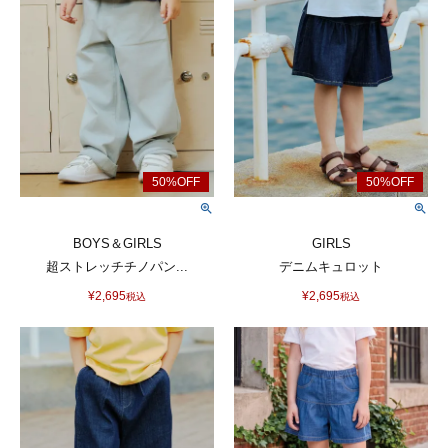
BOYS＆GIRLS
GIRLS
超ストレッチチノパン...
デニムキュロット
¥
2,695
¥
2,695
税込
税込