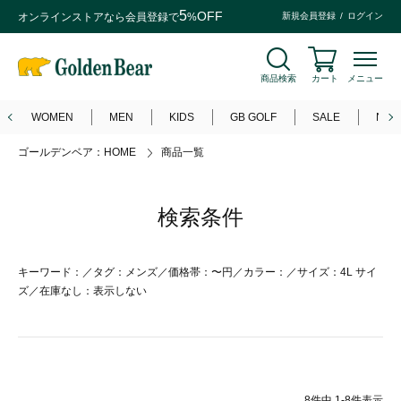
5
OFF
オンラインストアなら
会員登録
で
%
新規会員登録
ログイン
商品検索
カート
メニュー
WOMEN
MEN
KIDS
GB GOLF
SALE
NEW
ゴールデンベア：HOME
商品一覧
検索条件
キーワード：／タグ：メンズ／価格帯：〜円／カラー：／サイズ：4L サイ
ズ／在庫なし：表示しない
8
件中
1
-
8
件表示