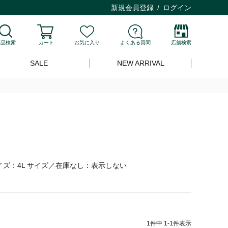
新規会員登録
ログイン
商品検索
カート
お気に入り
よくある質問
店舗検索
SALE
NEW ARRIVAL
ズ：4L サイズ／在庫なし：表示しない
1
件中
1
-
1
件表示