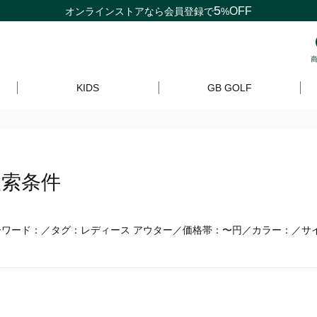
5
OFF
オンラインストアなら
会員登録
で
%
KIDS
GB GOLF
検索条件
ーワード：／タグ：レディース アウター／価格帯：〜円／カラー：／サイ