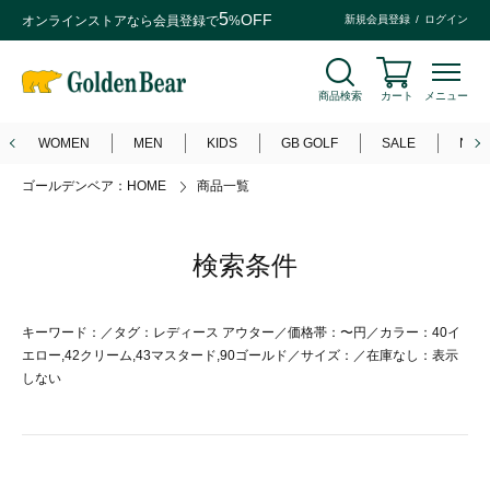
5
OFF
オンラインストアなら
会員登録
で
%
新規会員登録
ログイン
商品検索
カート
メニュー
WOMEN
MEN
KIDS
GB GOLF
SALE
NEW
ゴールデンベア：HOME
商品一覧
検索条件
キーワード：／タグ：レディース アウター／価格帯：〜円／カラー：40イ
エロー,42クリーム,43マスタード,90ゴールド／サイズ：／在庫なし：表示
しない