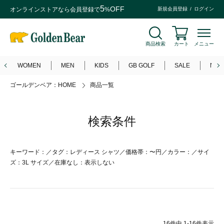
5
OFF
オンラインストアなら
会員登録
で
%
新規会員登録
ログイン
商品検索
カート
メニュー
WOMEN
MEN
KIDS
GB GOLF
SALE
NEW
ゴールデンベア：HOME
商品一覧
検索条件
キーワード：／タグ：レディース シャツ／価格帯：〜円／カラー：／サイ
ズ：3L サイズ／在庫なし：表示しない
16
件中
1
-
16
件表示