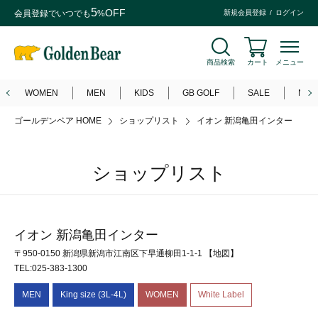
5
OFF
会員登録
でいつでも
%
新規会員登録
ログイン
商品検索
カート
メニュー
WOMEN
MEN
KIDS
GB GOLF
SALE
NEW
ゴールデンベア HOME
ショップリスト
イオン 新潟亀田インター
ショップリスト
イオン 新潟亀田インター
〒950-0150 新潟県新潟市江南区下早通柳田1-1-1
【地図】
TEL:025-383-1300
MEN
King size (3L-4L)
WOMEN
White Label