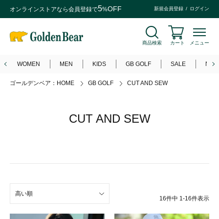
5
OFF
オンラインストアなら
会員登録
で
%
新規会員登録
ログイン
商品検索
カート
メニュー
WOMEN
MEN
KIDS
GB GOLF
SALE
NEW
ゴールデンベア：HOME
GB GOLF
CUT AND SEW
CUT AND SEW
高い順
16
件中
1
-
16
件表示