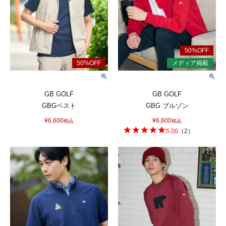
GB GOLF
GB GOLF
GBGベスト
GBG ブルゾン
¥
6,600
¥
6,600
税込
税込
5.00
（
2
）