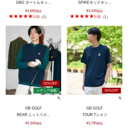
GBG タートルネッ...
SPIKEモックネッ...
¥
4,895
¥
4,345
税込
税込
5.00
（
2
）
5.00
（
1
）
GB GOLF
GB GOLF
BEAR ニットベス...
TOUR Tシャツ
¥
4,345
¥
3,795
税込
税込