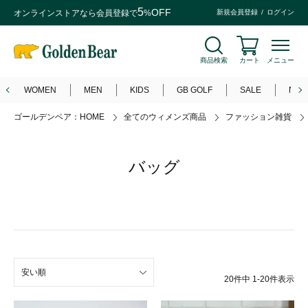
5
OFF
オンラインストアなら
会員登録
で
%
新規会員登録
ログイン
商品検索
カート
メニュー
WOMEN
MEN
KIDS
GB GOLF
SALE
NEW
ゴールデンベア：HOME
全てのウィメンズ商品
ファッション雑貨
バッグ
安い順
20
件中
1
-
20
件表示