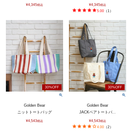
¥
4,345
¥
4,345
税込
税込
5.00
（
1
）
Golden Bear
Golden Bear
ニットトートバッグ
JACKベアトートバ...
¥
4,543
¥
4,543
税込
税込
4.00
（
2
）