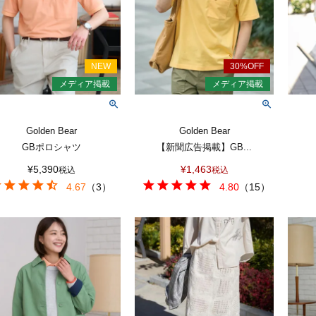
Golden Bear
Golden Bear
GBポロシャツ
【新聞広告掲載】GB...
¥
5,390
¥
1,463
税込
税込
4.67
（
3
）
4.80
（
15
）