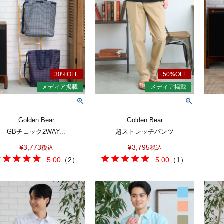
Golden Bear
Golden Bear
GBチェック2WAY...
超ストレッチパンツ
¥
3,773
¥
3,795
税込
税込
5.00
（
2
）
5.00
（
1
）