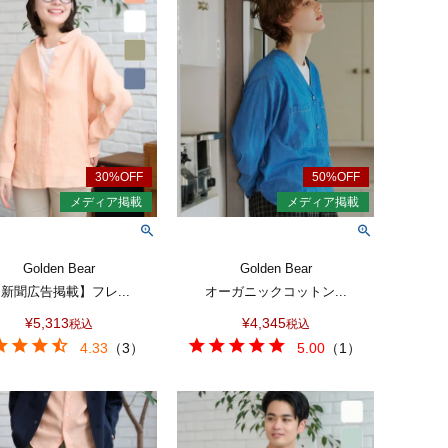
Golden Bear
Golden Bear
新聞広告掲載】フレ...
オーガニックコットン...
¥
5,313
¥
4,345
税込
税込
4.33
（
3
）
5.00
（
1
）