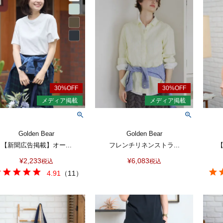
Golden Bear
Golden Bear
【新聞広告掲載】オー...
フレンチリネンストラ...
【
¥
2,233
¥
6,083
税込
税込
4.91
（
11
）