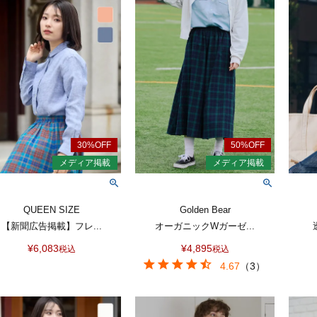
QUEEN SIZE
Golden Bear
【新聞広告掲載】フレ...
オーガニックWガーゼ...
¥
6,083
¥
4,895
税込
税込
4.67
（
3
）