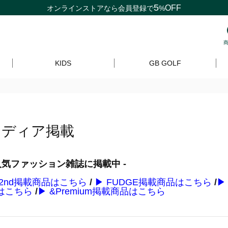
5
OFF
オンラインストアなら
会員登録
で
%
KIDS
GB GOLF
メディア掲載
 人気ファッション雑誌に掲載中 -
 2nd掲載商品はこちら
/
▶ FUDGE掲載商品はこちら
/
▶
はこちら
/
▶ &Premium掲載商品はこちら