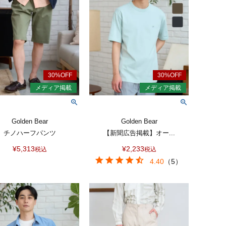
Golden Bear
Golden Bear
チノハーフパンツ
【新聞広告掲載】オー...
¥
5,313
¥
2,233
税込
税込
4.40
（
5
）