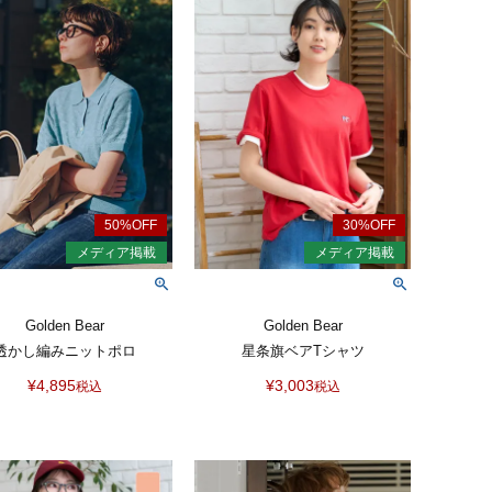
Golden Bear
Golden Bear
透かし編みニットポロ
星条旗ベアTシャツ
¥
4,895
¥
3,003
税込
税込