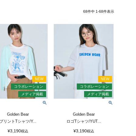
68
件中
1
-
68
件表示
Golden Bear
Golden Bear
プリントTシャツ/Y...
ロゴTシャツ/YUT...
¥
3,190
¥
3,190
税込
税込