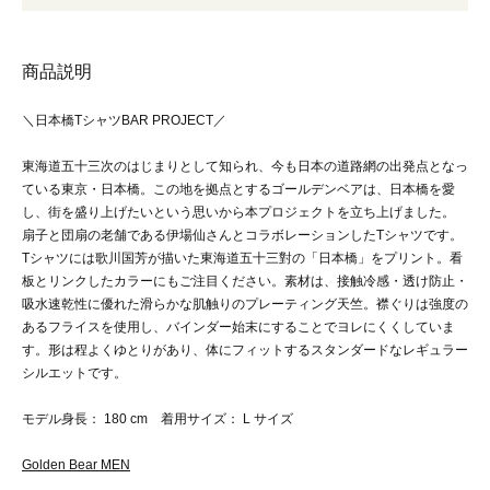
商品説明
＼日本橋TシャツBAR PROJECT／
東海道五十三次のはじまりとして知られ、今も日本の道路網の出発点となっ
ている東京・日本橋。この地を拠点とするゴールデンベアは、日本橋を愛
し、街を盛り上げたいという思いから本プロジェクトを立ち上げました。
扇子と団扇の老舗である伊場仙さんとコラボレーションしたTシャツです。
Tシャツには歌川国芳が描いた東海道五十三對の「日本橋」をプリント。看
板とリンクしたカラーにもご注目ください。素材は、接触冷感・透け防止・
吸水速乾性に優れた滑らかな肌触りのプレーティング天竺。襟ぐりは強度の
あるフライスを使用し、バインダー始末にすることでヨレにくくしていま
す。形は程よくゆとりがあり、体にフィットするスタンダードなレギュラー
シルエットです。
モデル身長： 180 cm 着用サイズ： L サイズ
Golden Bear MEN