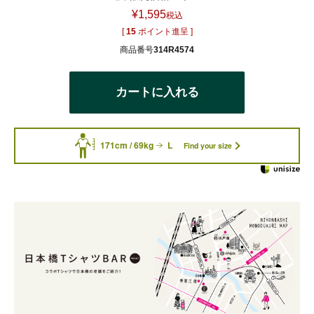
¥
1,595
税込
[
15
ポイント進呈 ]
商品番号
314R4574
カートに入れる
171cm / 69kg
L
Find your size