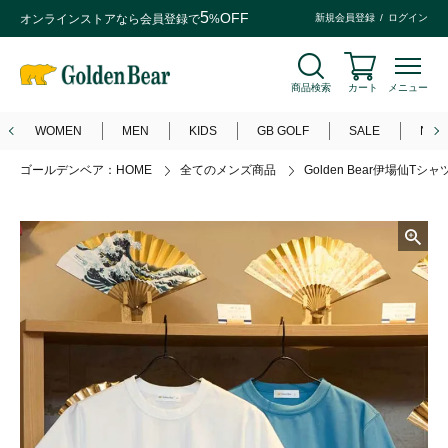
5
OFF
オンラインストアなら
会員登録
で
%
新規会員登録
ログイン
商品検索
カート
メニュー
WOMEN
MEN
KIDS
GB GOLF
SALE
NEW
ゴールデンベア：HOME
全てのメンズ商品
Golden Bear伊場仙Tシャ