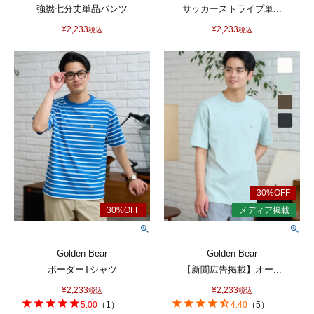
強撚七分丈単品パンツ
サッカーストライプ単...
¥
2,233
¥
2,233
税込
税込
Golden Bear
Golden Bear
ボーダーTシャツ
【新聞広告掲載】オー...
¥
2,233
¥
2,233
税込
税込
5.00
（
1
）
4.40
（
5
）