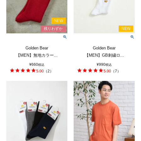
Golden Bear
Golden Bear
【MEN】無地カラー...
【MEN】GB刺繍ロ...
¥
660
¥
990
税込
税込
5.00
（
2
）
5.00
（
7
）