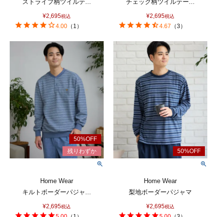
ストライプ柄ツイルテ...
チェック柄ツイルテー...
¥
2,695
¥
2,695
税込
税込
4.00
（
1
）
4.67
（
3
）
Home Wear
Home Wear
キルトボーダーパジャ...
梨地ボーダーパジャマ
¥
2,695
¥
2,695
税込
税込
5.00
（
1
）
5.00
（
3
）