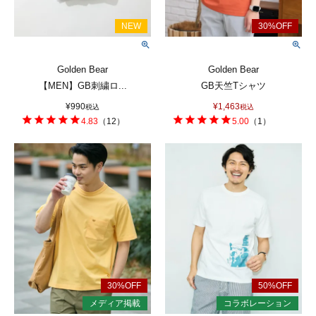
Golden Bear
Golden Bear
【MEN】GB刺繍ロ...
GB天竺Tシャツ
¥
990
¥
1,463
税込
税込
4.83
（
12
）
5.00
（
1
）