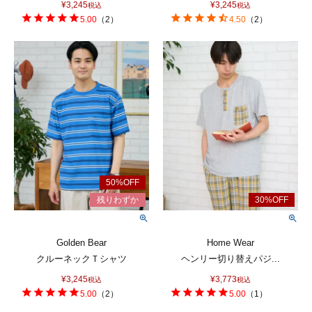
¥
3,245
¥
3,245
税込
税込
5.00
（
2
）
4.50
（
2
）
Golden Bear
Home Wear
クルーネックＴシャツ
ヘンリー切り替えパジ...
¥
3,245
¥
3,773
税込
税込
5.00
（
2
）
5.00
（
1
）