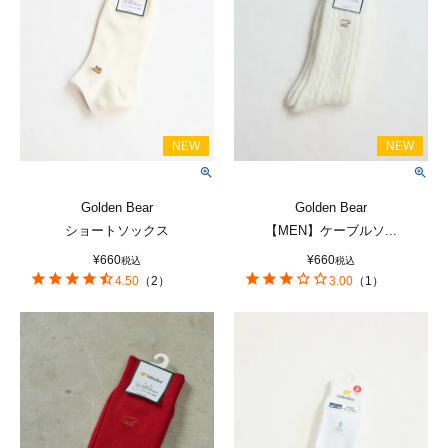
Golden Bear
Golden Bear
ショートソックス
【MEN】ケーブルソ...
¥
660
¥
660
税込
税込
4.50
（
2
）
3.00
（
1
）