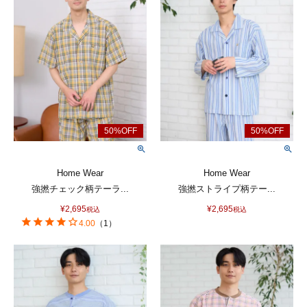
Home Wear
Home Wear
強撚チェック柄テーラ...
強撚ストライプ柄テー...
¥
2,695
¥
2,695
税込
税込
4.00
（
1
）