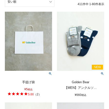
安い順
411
件中
1
-
80
件表示
手提げ袋
Golden Bear
【MEN】アンクルソ...
¥
5
税込
5.00
（
2
）
¥
660
税込