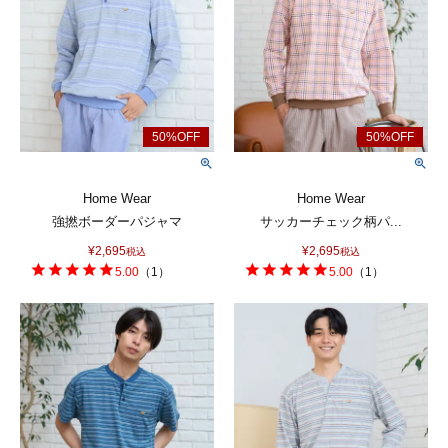
Home Wear
Home Wear
強撚ボーダーパジャマ
サッカーチェック柄パ...
¥
2,695
¥
2,695
税込
税込
5.00
（
1
）
5.00
（
1
）