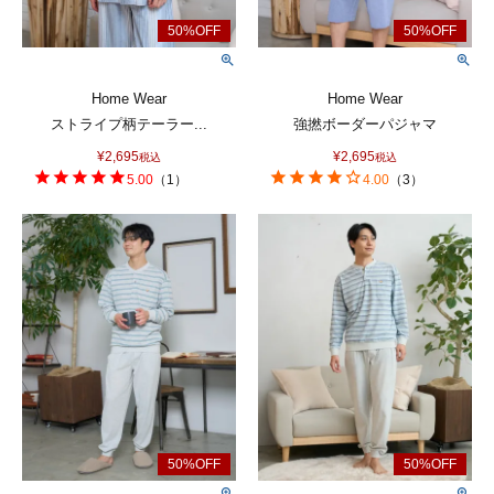
Home Wear
Home Wear
ストライプ柄テーラー...
強撚ボーダーパジャマ
¥
2,695
¥
2,695
税込
税込
5.00
（
1
）
4.00
（
3
）