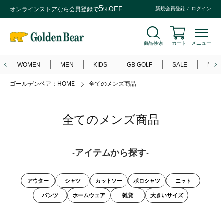
5
OFF
オンラインストアなら
会員登録
で
%
新規会員登録
ログイン
商品検索
カート
メニュー
WOMEN
MEN
KIDS
GB GOLF
SALE
NEW
ゴールデンベア：HOME
全てのメンズ商品
全てのメンズ商品
-アイテムから探す-
アウター
シャツ
カットソー
ポロシャツ
ニット
パンツ
ホームウェア
雑貨
大きいサイズ