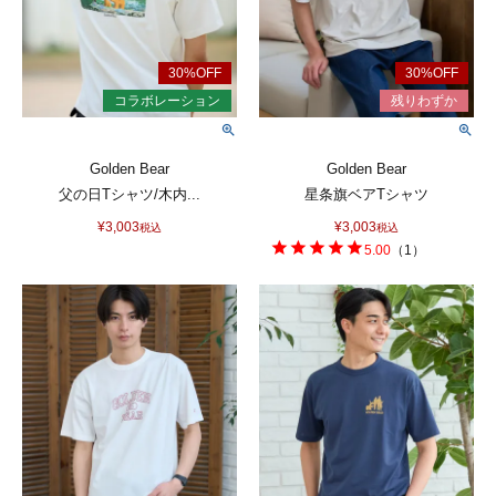
Golden Bear
Golden Bear
父の日Tシャツ/木内...
星条旗ベアTシャツ
¥
3,003
¥
3,003
税込
税込
5.00
（
1
）