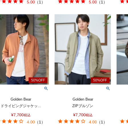
5.00
（
1
）
5.00
（
1
）
Golden Bear
Golden Bear
ドライビングジャケッ...
ZIPブルゾン
¥
7,700
¥
7,700
税込
税込
4.00
（
1
）
4.00
（
1
）