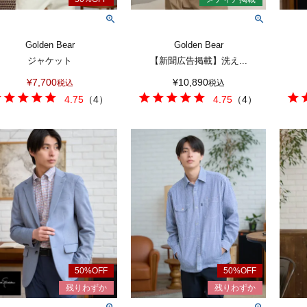
Golden Bear
Golden Bear
ジャケット
【新聞広告掲載】洗え...
¥
7,700
¥
10,890
税込
税込
4.75
（
4
）
4.75
（
4
）