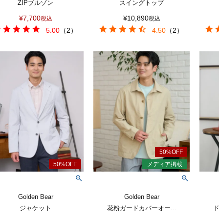
ZIPブルゾン
スイングトップ
¥
7,700
¥
10,890
税込
税込
5.00
（
2
）
4.50
（
2
）
Golden Bear
Golden Bear
ジャケット
花粉ガードカバーオー...
ド