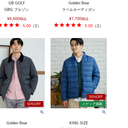
GB GOLF
Golden Bear
GBG ブルゾン
ラペルカーディガン
¥
6,600
¥
7,700
税込
税込
5.00
（
2
）
5.00
（
2
）
Golden Bear
KING SIZE