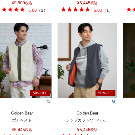
¥
9,900
¥
5,445
税込
税込
5.00
（
1
）
5.00
（
1
）
Golden Bear
Golden Bear
ボアベスト
ジップカットソーベス...
¥
5,445
¥
5,445
税込
税込