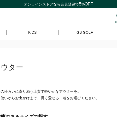
5
OFF
オンラインストアなら
会員登録
で
%
KIDS
GB GOLF
アウター
節の移ろいに寄り添う上質で軽やかなアウターを。
常使いからお出かけまで、長く愛せる一着をお選びください。
 在庫のあるサイズで探す -