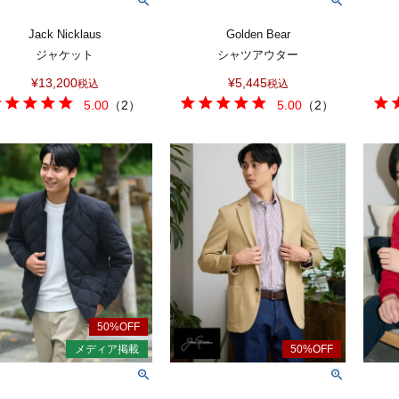
Jack Nicklaus
Golden Bear
ジャケット
シャツアウター
¥
13,200
¥
5,445
税込
税込
5.00
（
2
）
5.00
（
2
）