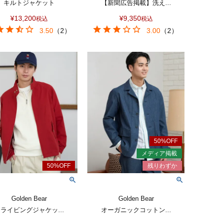
キルトジャケット
【新聞広告掲載】洗え...
¥
13,200
¥
9,350
税込
税込
3.50
（
2
）
3.00
（
2
）
Golden Bear
Golden Bear
ライビングジャケッ...
オーガニックコットン...