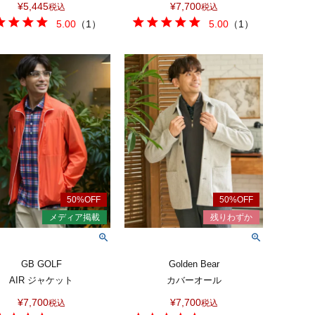
¥
5,445
¥
7,700
税込
税込
5.00
（
1
）
5.00
（
1
）
GB GOLF
Golden Bear
AIR ジャケット
カバーオール
¥
7,700
¥
7,700
税込
税込