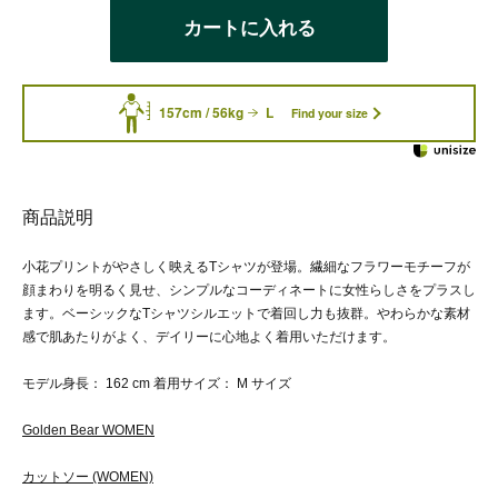
カートに入れる
157cm / 56kg
L
Find your size
商品説明
小花プリントがやさしく映えるTシャツが登場。繊細なフラワーモチーフが
顔まわりを明るく見せ、シンプルなコーディネートに女性らしさをプラスし
ます。ベーシックなTシャツシルエットで着回し力も抜群。やわらかな素材
感で肌あたりがよく、デイリーに心地よく着用いただけます。
モデル身長： 162 cm 着用サイズ： M サイズ
Golden Bear WOMEN
カットソー (WOMEN)