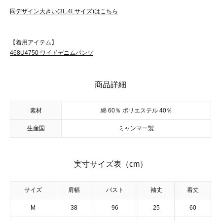
同デザイン大きい(3L,4Lサイズ)はこちら
【着用アイテム】
468U4750 ワイドデニムパンツ
商品詳細
素材
綿 60％ ポリエステル 40％
生産国
ミャンマー製
実寸サイズ表（cm）
サイズ
肩幅
バスト
袖丈
着丈
M
38
96
25
60