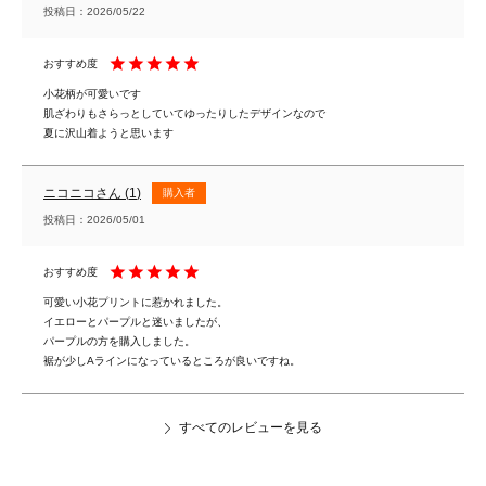
投稿日
2026/05/22
小花柄が可愛いです

肌ざわりもさらっとしていてゆったりしたデザインなので

夏に沢山着ようと思います
ニコニコ
1
購入者
投稿日
2026/05/01
可愛い小花プリントに惹かれました。

イエローとパープルと迷いましたが、

パープルの方を購入しました。

裾が少しAラインになっているところが良いですね。
すべてのレビューを見る