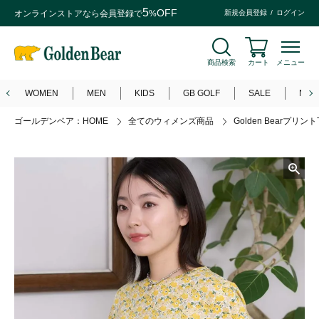
5
OFF
オンラインストアなら
会員登録
で
%
新規会員登録
ログイン
商品検索
カート
メニュー
WOMEN
MEN
KIDS
GB GOLF
SALE
NEW
ゴールデンベア：HOME
全てのウィメンズ商品
Golden Bearプリン