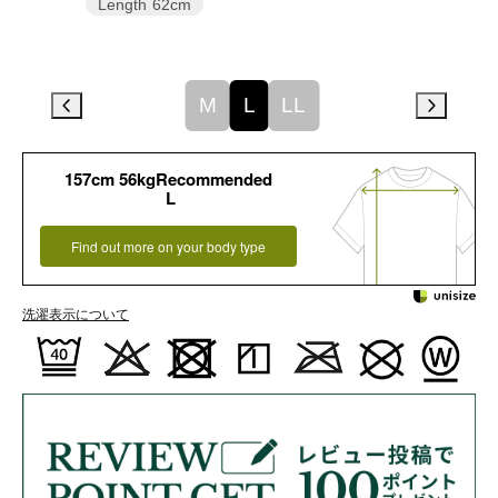
Length
62cm
M
L
LL
157cm 56kgRecommended
L
Find out more on your body type
洗濯表示について