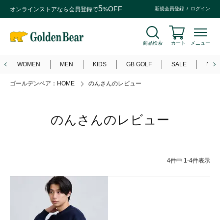
5
OFF
オンラインストアなら
会員登録
で
%
新規会員登録
ログイン
商品検索
カート
メニュー
WOMEN
MEN
KIDS
GB GOLF
SALE
NEW
ゴールデンベア：HOME
のんさんのレビュー
のんさんのレビュー
4
件中
1
-
4
件表示