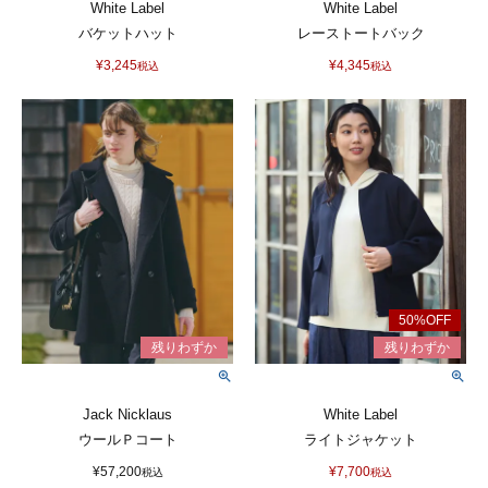
White Label
White Label
バケットハット
レーストートバック
¥
3,245
¥
4,345
税込
税込
Jack Nicklaus
White Label
ウールＰコート
ライトジャケット
¥
57,200
¥
7,700
税込
税込