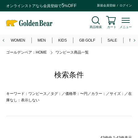
5
OFF
オンラインストアなら
会員登録
で
%
新規会員登録
ログイン
商品検索
カート
メニュー
WOMEN
MEN
KIDS
GB GOLF
SALE
NEW
ゴールデンベア：HOME
ワンピース商品一覧
検索条件
キーワード：ワンピース／タグ：／価格帯：〜円／カラー：／サイズ：／在
庫なし：表示しない
43
件中
1
-
43
件表示