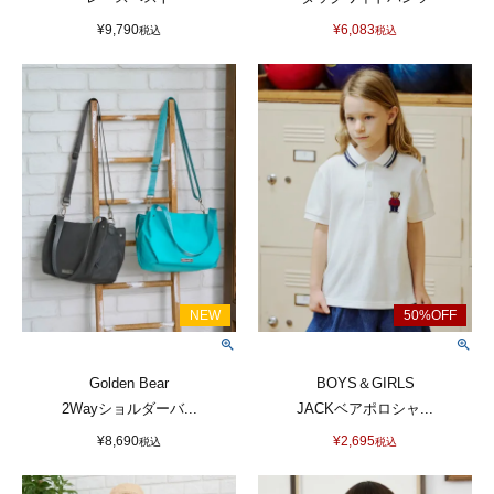
¥
9,790
¥
6,083
税込
税込
Golden Bear
BOYS＆GIRLS
2Wayショルダーバ...
JACKベアポロシャ...
¥
8,690
¥
2,695
税込
税込