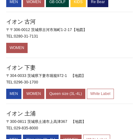
MEN
WOMEN
GB GOLF
KIDS
Re Bear
イオン 古河
〒〒306-0012 茨城県古河市旭町1-2-17
【地図】
TEL:0280-31-7131
WOMEN
イオン 下妻
〒304-0033 茨城県下妻市堀籠972-1
【地図】
TEL:0296-30-1700
MEN
WOMEN
Queen size (3L-4L)
White Label
イオン 土浦
〒300-0811 茨城県土浦市上高津367
【地図】
TEL:029-835-8000