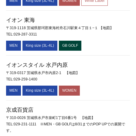
MEN
King size (3L-4L)
WOMEN
White Label
イオン 東海
〒319-1118 茨城県那珂郡東海村舟石川駅東４丁目１−１
【地図】
TEL:029-287-3311
MEN
King size (3L-4L)
GB GOLF
イオンスタイル 水戸内原
〒319-0317 茨城県水戸市内原2-1
【地図】
TEL:029-259-1400
MEN
King size (3L-4L)
WOMEN
京成百貨店
〒310-0026 茨城県水戸市泉町1丁目6番1号
【地図】
TEL:029-231-1111 ※MEN・GB GOLFは8/31までのPOP UPでの展開で
す。