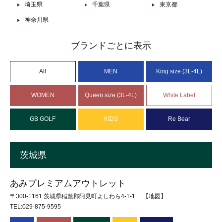
埼玉県
千葉県
東京都
神奈川県
ブランドごとに表示
All
MEN
King size (3L-4L)
WOMEN
Queen size (3L-4L)
White Label
GB GOLF
KIDS
Re Bear
茨城県
あみプレミアムアウトレット
〒300-1161 茨城県稲敷郡阿見町よしわら4-1-1
【地図】
TEL:029-875-9595