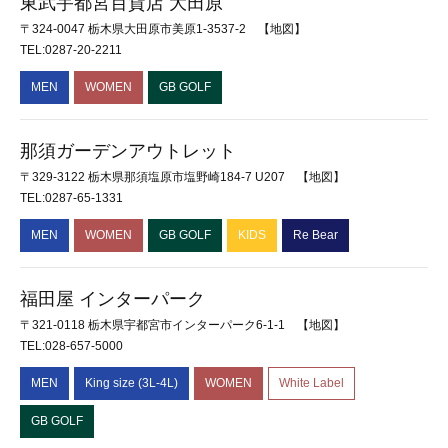
東武宇都宮百貨店 大田原
〒324-0047 栃木県大田原市美原1-3537-2
【地図】
TEL:0287-20-2211
MEN
WOMEN
GB GOLF
那須ガーデンアウトレット
〒329-3122 栃木県那須塩原市塩野崎184-7 U207
【地図】
TEL:0287-65-1331
MEN
WOMEN
GB GOLF
KIDS
Re Bear
福田屋 インターパーク
〒321-0118 栃木県宇都宮市インターパーク6-1-1
【地図】
TEL:028-657-5000
MEN
King size (3L-4L)
WOMEN
White Label
GB GOLF