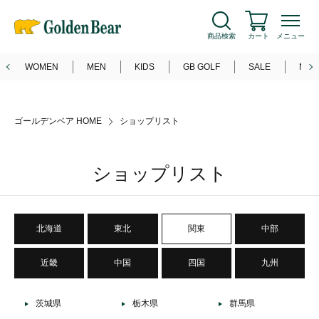
5
OFF
会員登録
でいつでも
%
新規会員登録
ログイン
商品検索
カート
メニュー
WOMEN
MEN
KIDS
GB GOLF
SALE
NEW
ゴールデンベア HOME
ショップリスト
ショップリスト
北海道
東北
関東
中部
近畿
中国
四国
九州
茨城県
栃木県
群馬県