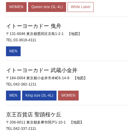
WOMEN
Queen size (3L-4L)
White Label
イトーヨーカドー 曳舟
〒131-0046 東京都墨田区京島1-2-1
【地図】
TEL:03-3616-4111
MEN
イトーヨーカドー 武蔵小金井
〒184-0004 東京都小金井市本町6-14-9
【地図】
TEL:042-382-1211
MEN
King size (3L-4L)
WOMEN
京王百貨店 聖蹟桜ケ丘
〒206-0011 東京都多摩市関戸1-10-1
【地図】
TEL:042-337-2111